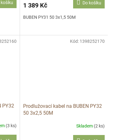
 košíku
Do košíku
1 389 Kč
BUBEN PY31 50 3x1,5 50M
8252160
Kód:
1398252170
N PY32
Prodlužovací kabel na BUBEN PY32
50 3x2,5 50M
dem
(3 ks)
Skladem
(2 ks)