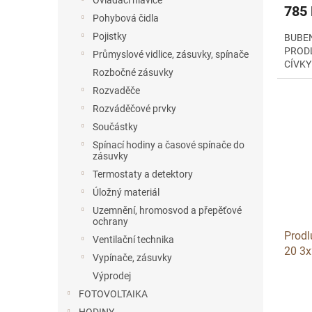
Ovládací hlavice
785
Pohybová čidla
Pojistky
BUBEN
PROD
Průmyslové vidlice, zásuvky, spínače
CÍVKY
Rozbočné zásuvky
Rozvaděče
Rozváděčové prvky
Součástky
Spínací hodiny a časové spínače do
zásuvky
Termostaty a detektory
Úložný materiál
Uzemnění, hromosvod a přepěťové
ochrany
Prodl
Ventilační technika
20 3x
Vypínače, zásuvky
Výprodej
FOTOVOLTAIKA