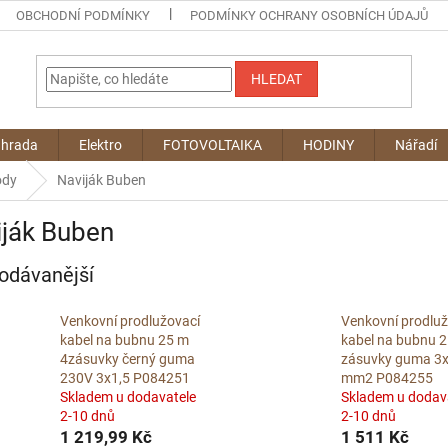
OBCHODNÍ PODMÍNKY
PODMÍNKY OCHRANY OSOBNÍCH ÚDAJŮ
HLEDAT
ahrada
Elektro
FOTOVOLTAIKA
HODINY
Nářadí
ody
Naviják Buben
iják Buben
odávanější
Venkovní prodlužovací
Venkovní prodluž
kabel na bubnu 25 m
kabel na bubnu 
4zásuvky černý guma
zásuvky guma 3x
230V 3x1,5 P084251
mm2 P084255
Skladem u dodavatele
Skladem u dodav
2-10 dnů
2-10 dnů
1 219,99 Kč
1 511 Kč