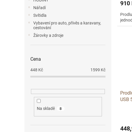
HODINY
910
Nářadí
Prodlu
Svítidla
jednod
Vybavení pro auto, přívěs a karavany,
cestování
Žárovky a zdroje
Cena
448
Kč
1599
Kč
Prodl
USB 
Na skladě
8
448,