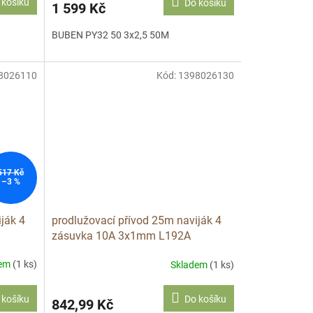
 košíku
Do košíku
1 599 Kč
BUBEN PY32 50 3x2,5 50M
8026110
Kód:
1398026130
517 Kč
–3 %
ják 4
prodlužovací přívod 25m naviják 4
zásuvka 10A 3x1mm L192A
dem
(1 ks)
Skladem
(1 ks)
 košíku
Do košíku
842,99 Kč