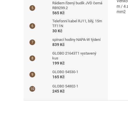
Venkov
Rádiem řízený budík JVD černá
m / 4 
RB9299.2
mm2
565 Kč
Telefonní kabel RJ11, bílý, 15m
TF11N
30 Kč
spínací hodiny NAPA-W týdení
839 Kč
GLOBO 21643T1 vystavený
kus
199 Kč
GLOBO 54530-1
165 Kč
GLOBO 54802-1
245 Kč
Z
á
p
a