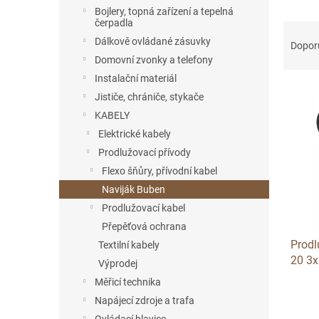
n
Bojlery, topná zařízení a tepelná
e
čerpadla
Ř
l
Dálkově ovládané zásuvky
a
Dopor
z
Domovní zvonky a telefony
e
Instalační materiál
V
n
Jističe, chrániče, stykače
ý
í
KABELY
p
p
Elektrické kabely
i
r
s
o
Prodlužovací přívody
p
d
Flexo šňůry, přívodní kabel
r
u
Naviják Buben
o
k
Prodlužovací kabel
d
t
Přepěťová ochrana
u
ů
Prodl
k
Textilní kabely
20 3x
t
Výprodej
ů
Měřicí technika
Napájecí zdroje a trafa