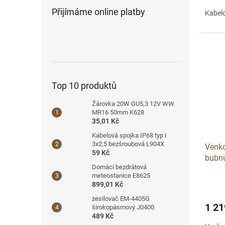
Přijímáme online platby
Kabelo
Top 10 produktů
Žárovka 20W GU5,3 12V WW
MR16 50mm K628
35,01 Kč
Kabelová spojka IP68 typ I
3x2,5 bezšroubová L904X
Venko
59 Kč
bubn
Domácí bezdrátová
230V
meteostanice E8625
899,01 Kč
zesilovač EM-4405G
1 21
širokopásmový J0400
489 Kč