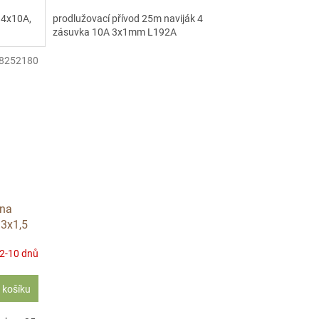
 4x10A,
prodlužovací přívod 25m naviják 4
zásuvka 10A 3x1mm L192A
8252180
 na
3x1,5
 2-10 dnů
 košíku