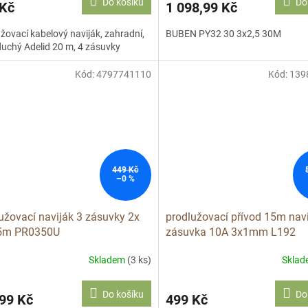
Do košíku
Do
 Kč
1 098,99 Kč
žovací kabelový naviják, zahradní,
BUBEN PY32 30 3x2,5 30M
uchý Adelid 20 m, 4 zásuvky
Kód:
4797741110
Kód:
139
449 Kč
–0 %
užovací naviják 3 zásuvky 2x
prodlužovací přívod 15m navi
5m PR0350U
zásuvka 10A 3x1mm L192
Skladem
(3 ks)
Skla
Do košíku
Do
99 Kč
499 Kč