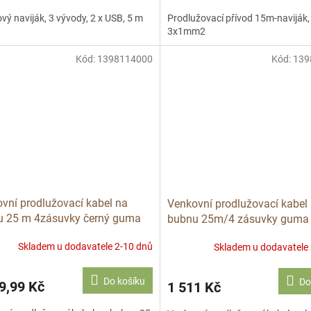
vý naviják, 3 vývody, 2 x USB, 5 m
Prodlužovací přívod 15m-naviják,
3x1mm2
Kód:
1398114000
Kód:
139
vní prodlužovací kabel na
Venkovní prodlužovací kabel
u 25 m 4zásuvky černý guma
bubnu 25m/4 zásuvky guma 
 3x1,5 P084251
mm2 P084255
Skladem u dodavatele 2-10 dnů
Skladem u dodavatele
Do košíku
Do
9,99 Kč
1 511 Kč