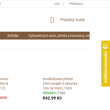
KONTAKTY
CZK
Přihlášení
NÁKUPNÍ
Prázdný košík
KOŠÍK
Svítidla
Vybavení pro auto, přívěs a karavany, cestování
ovací
prodlužovací přívod
25m/4
25m naviják 4 zásuvka
1,5
10A 3x1mm L192A
Skladem
(1 ks)
atele
842,99 Kč