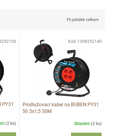
11
položek celkem
8252130
Kód:
1398252140
N PY31
Prodlužovací kabel na BUBEN PY31
50 3x1,5 50M
dem
(2 ks)
Skladem
(2 ks)