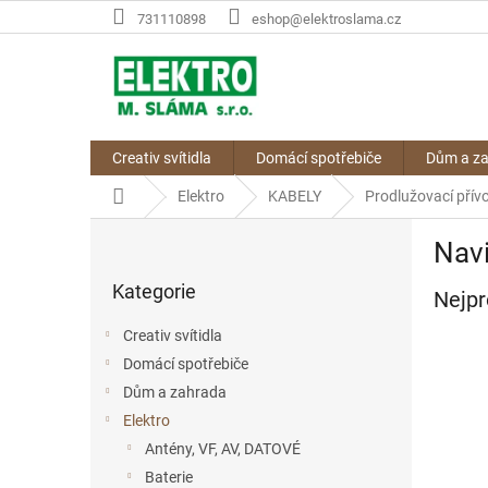
Přejít
731110898
eshop@elektroslama.cz
na
obsah
Creativ svítidla
Domácí spotřebiče
Dům a z
Domů
Elektro
KABELY
Prodlužovací přív
P
Nav
o
Přeskočit
s
Kategorie
kategorie
Nejpr
t
r
Creativ svítidla
a
Domácí spotřebiče
n
Dům a zahrada
n
í
Elektro
p
Antény, VF, AV, DATOVÉ
a
Baterie