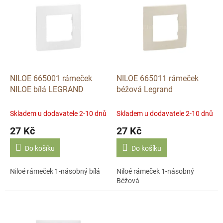
ý
u
p
k
i
t
s
ů
p
r
o
d
NILOE 665001 rámeček
NILOE 665011 rámeček
u
NILOE bílá LEGRAND
béžová Legrand
k
t
Skladem u dodavatele 2-10 dnů
Skladem u dodavatele 2-10 dnů
ů
27 Kč
27 Kč
Do košíku
Do košíku
Niloé rámeček 1-násobný bílá
Niloé rámeček 1-násobný
Béžová