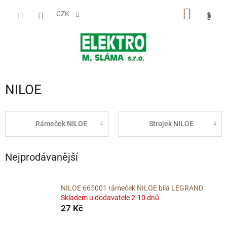
Přejít
NÁKUP
na
CZK
obsah
KOŠÍK
NILOE
Rámeček NILOE
Strojek NILOE
Nejprodávanější
NILOE 665001 rámeček NILOE bílá LEGRAND
Skladem u dodavatele 2-10 dnů
27 Kč