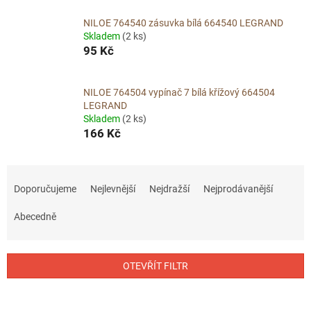
NILOE 764540 zásuvka bílá 664540 LEGRAND
Skladem
(2 ks)
95 Kč
NILOE 764504 vypínač 7 bílá křížový 664504
LEGRAND
Skladem
(2 ks)
166 Kč
Ř
a
Doporučujeme
Nejlevnější
Nejdražší
Nejprodávanější
z
e
Abecedně
n
í
p
OTEVŘÍT FILTR
r
o
V
d