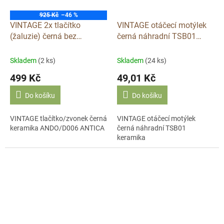
925 Kč
–46 %
VINTAGE 2x tlačítko
VINTAGE otáčecí motýlek
(žaluzie) černá bez
černá náhradní TSB01
rámečku otočný keramika
keramika
K1-R231ASX
Skladem
(2 ks)
Skladem
(24 ks)
499 Kč
49,01 Kč
Do košíku
Do košíku
VINTAGE tlačítko/zvonek černá
VINTAGE otáčecí motýlek
keramika ANDO/D006 ANTICA
černá náhradní TSB01
keramika