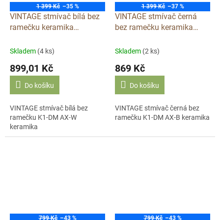
1 399 Kč
–35 %
1 399 Kč
–37 %
VINTAGE stmívač bílá bez
VINTAGE stmívač černá
ramečku keramika
bez ramečku keramika
D621R1X
D621R1X
Skladem
(4 ks)
Skladem
(2 ks)
899,01 Kč
869 Kč
Do košíku
Do košíku
VINTAGE stmívač bílá bez
VINTAGE stmívač černá bez
ramečku K1-DM AX-W
ramečku K1-DM AX-B keramika
keramika
799 Kč
–43 %
799 Kč
–43 %