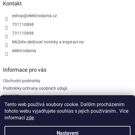
p
a
Kontakt
r
t
v
í
eshop
@
elektroslama.cz
k
y
731110898
v
731110898
ý
p
Můžete sledovat novinky a inspiraci na
i
elektroslama
s
u
Informace pro vás
Obchodní podmínky
Podmínky ochrany osobních údajů
Kontakty
Tento web používá soubory cookie. Dalším procházením
tohoto webu vyjadřujete souhlas s jejich používáním.. Více
informací
zde
.
Nastavení
Vytvořil Shoptet