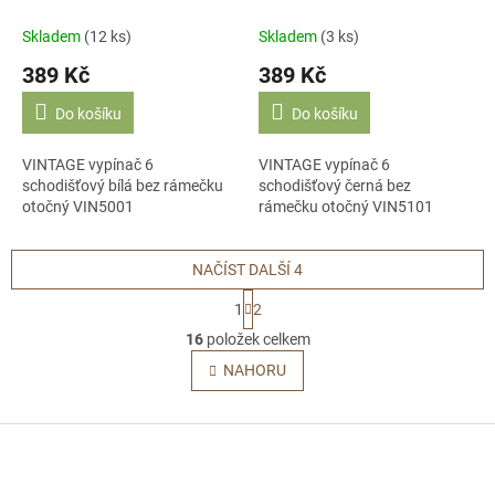
rámečku otočný kulatý
rámečku otočný kulatý
keramika R110AX VIN5001
keramika R110AX VIN5101
Skladem
(12 ks)
Skladem
(3 ks)
389 Kč
389 Kč
Do košíku
Do košíku
VINTAGE vypínač 6
VINTAGE vypínač 6
schodišťový bílá bez rámečku
schodišťový černá bez
otočný VIN5001
rámečku otočný VIN5101
NAČÍST DALŠÍ 4
S
1
2
t
O
r
16
položek celkem
v
á
l
NAHORU
n
á
k
o
d
v
Z
a
á
c
á
n
í
p
í