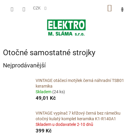
Přejít
NÁKUP
na
CZK
obsah
KOŠÍK
Otočné samostatné strojky
Nejprodávanější
VINTAGE otáčecí motýlek černá náhradní TSB01
keramika
Skladem
(24 ks)
49,01 Kč
VINTAGE vypínač 7 křížový černá bez rámečku
otočný kulatý komplet keramika K1-R140A1
Skladem u dodavatele 2-10 dnů
399 Kč