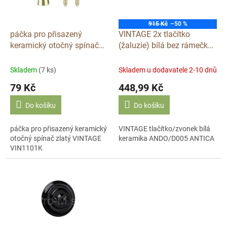
p
r
o
915 Kč
–50 %
d
páčka pro přisazený
VINTAGE 2x tlačítko
u
keramický otočný spínač
(žaluzie) bílá bez rámečku
k
zlatý VINTAGE VIN1101K
otočný keramika K1-
t
R231ASX
Skladem
(7 ks)
Skladem u dodavatele 2-10 dnů
ů
79 Kč
448,99 Kč
Do košíku
Do košíku
páčka pro přisazený keramický
VINTAGE tlačítko/zvonek bílá
otočný spínač zlatý VINTAGE
keramika ANDO/D005 ANTICA
VIN1101K