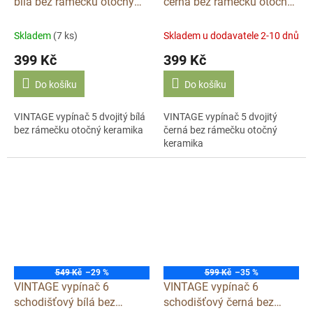
bílá bez rámečku otočný
černá bez rámečku otočný
keramický K1-R120AX
keramický K1-R120AX
Skladem
(7 ks)
Skladem u dodavatele 2-10 dnů
399 Kč
399 Kč
Do košíku
Do košíku
VINTAGE vypínač 5 dvojitý bílá
VINTAGE vypínač 5 dvojitý
bez rámečku otočný keramika
černá bez rámečku otočný
keramika
549 Kč
–29 %
599 Kč
–35 %
VINTAGE vypínač 6
VINTAGE vypínač 6
schodišťový bílá bez
schodišťový černá bez