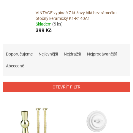
VINTAGE vypínač 7 křížový bílá bez rámečku
otočný keramický K1-R140A1
Skladem
(5 ks)
399 Kč
Ř
a
Doporučujeme
Nejlevnější
Nejdražší
Nejprodávanější
z
e
Abecedně
n
í
p
OTEVŘÍT FILTR
r
o
V
d
ý
u
p
k
i
t
s
ů