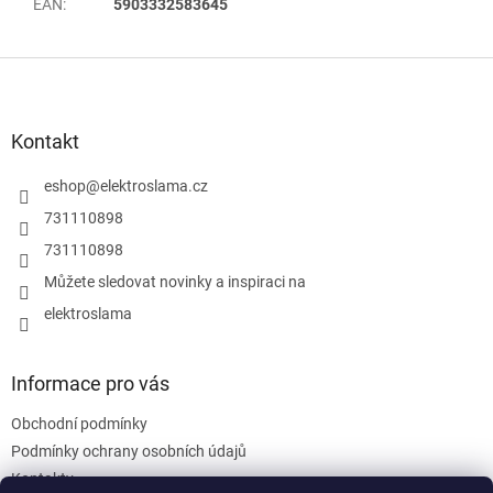
EAN
:
5903332583645
Z
á
p
a
Kontakt
t
í
eshop
@
elektroslama.cz
731110898
731110898
Můžete sledovat novinky a inspiraci na
elektroslama
Informace pro vás
Obchodní podmínky
Podmínky ochrany osobních údajů
Kontakty