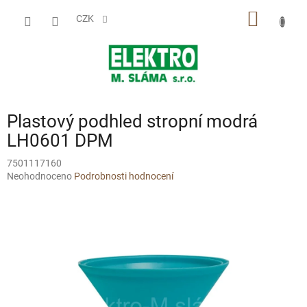
Přejít
NÁKUP
na
CZK
obsah
KOŠÍK
Plastový podhled stropní modrá
LH0601 DPM
7501117160
Průměrné
Neohodnoceno
Podrobnosti hodnocení
hodnocení
produktu
je
0,0
z
5
hvězdiček.