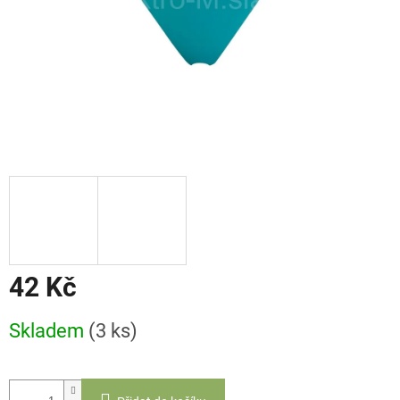
42 Kč
Měrná
Skladem
(3 ks)
cena: