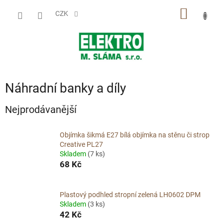
Přejít
NÁKUP
na
CZK
obsah
KOŠÍK
Náhradní banky a díly
Nejprodávanější
Objímka šikmá E27 bílá objímka na stěnu či strop
Creative PL27
Skladem
(7 ks)
68 Kč
Plastový podhled stropní zelená LH0602 DPM
Skladem
(3 ks)
42 Kč