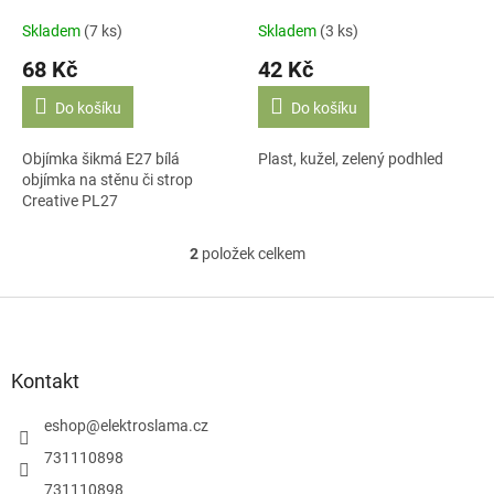
k
Creative PL27
t
Skladem
(7 ks)
Skladem
(3 ks)
ů
68 Kč
42 Kč
Do košíku
Do košíku
Objímka šikmá E27 bílá
Plast, kužel, zelený podhled
objímka na stěnu či strop
Creative PL27
2
položek celkem
O
v
l
Z
á
á
d
p
a
a
Kontakt
c
t
í
í
eshop
@
elektroslama.cz
p
r
731110898
v
731110898
k