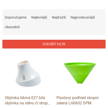
Ř
a
Doporučujeme
Nejlevnější
Nejdražší
Nejprodávanější
z
e
Abecedně
n
í
p
OTEVŘÍT FILTR
r
o
V
d
ý
u
p
k
i
t
s
ů
p
r
o
d
Objímka šikmá E27 bílá
Plastový podhled stropní
u
objímka na stěnu či strop
zelená LH0602 DPM