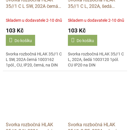
35//1 C L SW, 202A černá
35//1 C L, 202A, šedá
1003162 1pól., CU, IP20,
1003120 1pól. CU IP20 na
černá, na DIN
DIN
Skladem u dodavatele 2-10 dnů
Skladem u dodavatele 2-10 dnů
103 Kč
103 Kč
Do košíku
Do košíku
Svorka rozbočná HLAK 35//1 C
Svorka rozbočná HLAK 35//1 C
L SW, 202A černá 1003162
L, 202A, šedá 1003120 1pól.
1pól., CU, IP20, černá, na DIN
CU IP20 na DIN
Svorka rozbočná HLAK
Svorka rozbočná HLAK