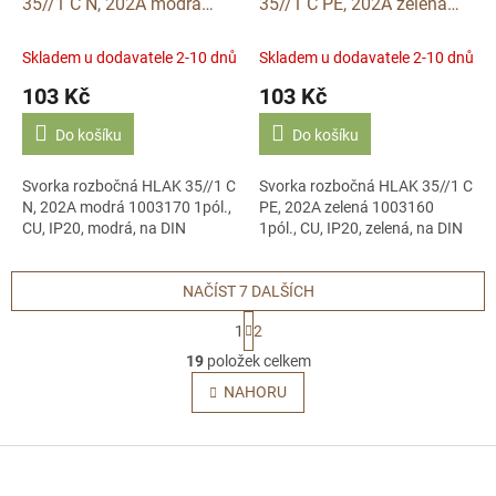
35//1 C N, 202A modrá
35//1 C PE, 202A zelená
1003170 1pól., CU, IP20,
1003160 1pól., CU, IP20,
modrá, na DIN
zelená, na DIN
Skladem u dodavatele 2-10 dnů
Skladem u dodavatele 2-10 dnů
103 Kč
103 Kč
Do košíku
Do košíku
Svorka rozbočná HLAK 35//1 C
Svorka rozbočná HLAK 35//1 C
N, 202A modrá 1003170 1pól.,
PE, 202A zelená 1003160
CU, IP20, modrá, na DIN
1pól., CU, IP20, zelená, na DIN
NAČÍST 7 DALŠÍCH
S
1
2
t
O
r
19
položek celkem
v
á
l
NAHORU
n
á
k
o
d
v
Z
a
á
c
á
n