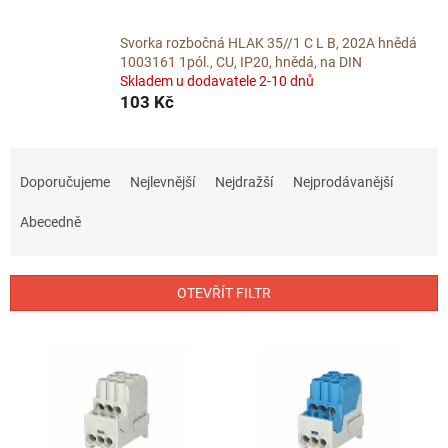
Svorka rozbočná HLAK 35//1 C L B, 202A hnědá
1003161 1pól., CU, IP20, hnědá, na DIN
Skladem u dodavatele 2-10 dnů
103 Kč
Ř
a
Doporučujeme
Nejlevnější
Nejdražší
Nejprodávanější
z
e
Abecedně
n
í
p
OTEVŘÍT FILTR
r
o
V
d
ý
u
p
k
i
t
s
ů