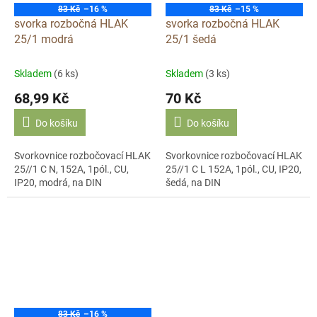
83 Kč
–16 %
83 Kč
–15 %
svorka rozbočná HLAK
svorka rozbočná HLAK
25/1 modrá
25/1 šedá
Skladem
(6 ks)
Skladem
(3 ks)
68,99 Kč
70 Kč
Do košíku
Do košíku
Svorkovnice rozbočovací HLAK
Svorkovnice rozbočovací HLAK
25//1 C N, 152A, 1pól., CU,
25//1 C L 152A, 1pól., CU, IP20,
IP20, modrá, na DIN
šedá, na DIN
83 Kč
–16 %