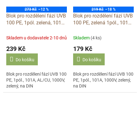
273 Kč
–12 %
219 Kč
–18 %
Blok pro rozdělení fází UVB
Blok pro rozdělení fází UVB
100 PE, 1pól. zelená, 101A,
100 PE, zelená 1pól., 101A,
AL/CU, 1000V, na DIN
1000V, na DIN 1003166
1003204
Skladem u dodavatele 2-10 dnů
Skladem
(4 ks)
239 Kč
179 Kč
Do košíku
Do košíku
Blok pro rozdělení fází UVB 100
Blok pro rozdělení fází UVB 100
PE, 1pól., 101A, AL/CU, 1000V,
PE, 1pól., 101A, 1000V, zelený,
zelený, na DIN
na DIN