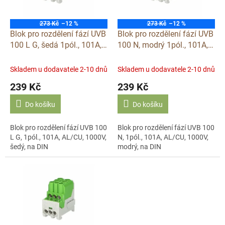
p
r
o
273 Kč
–12 %
273 Kč
–12 %
d
Blok pro rozdělení fází UVB
Blok pro rozdělení fází UVB
u
100 L G, šedá 1pól., 101A,
100 N, modrý 1pól., 101A,
k
AL/CU, 1000V, šedý,
AL/CU, 1000V, na DIN
t
1003202
1003203
Skladem u dodavatele 2-10 dnů
Skladem u dodavatele 2-10 dnů
ů
239 Kč
239 Kč
Do košíku
Do košíku
Blok pro rozdělení fází UVB 100
Blok pro rozdělení fází UVB 100
L G, 1pól., 101A, AL/CU, 1000V,
N, 1pól., 101A, AL/CU, 1000V,
šedý, na DIN
modrý, na DIN