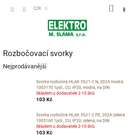
Přejít
NÁKUP
na
CZK
obsah
KOŠÍK
Rozbočovací svorky
Nejprodávanější
Svorka rozbočná HLAK 35//1 C N, 202A modrá
1003170 1pól., CU, IP20, modrá, na DIN
Skladem u dodavatele 2-10 dnů
103 Kč
Svorka rozbočná HLAK 35//1 C PE, 202A zelená
1003160 1pól., CU, IP20, zelená, na DIN
Skladem u dodavatele 2-10 dnů
103 Kč