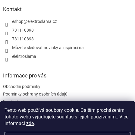
í
p
í
p
a
Kontakt
r
t
v
í
eshop
@
elektroslama.cz
k
y
731110898
v
731110898
ý
p
Můžete sledovat novinky a inspiraci na
i
elektroslama
s
u
Informace pro vás
Obchodní podmínky
Podmínky ochrany osobních údajů
Kontakty
Tento web používá soubory cookie. Dalším procházením
tohoto webu vyjadřujete souhlas s jejich používáním.. Více
informací
zde
.