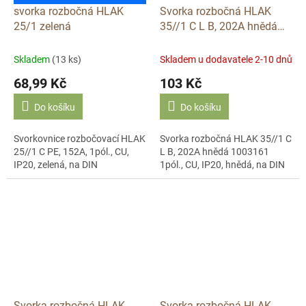
svorka rozbočná HLAK
Svorka rozbočná HLAK
25/1 zelená
35//1 C L B, 202A hnědá
1003161 1pól., CU, IP20,
hnědá, na DIN
Skladem
(13 ks)
Skladem u dodavatele 2-10 dnů
68,99 Kč
103 Kč
Do košíku
Do košíku
Svorkovnice rozbočovací HLAK
Svorka rozbočná HLAK 35//1 C
25//1 C PE, 152A, 1pól., CU,
L B, 202A hnědá 1003161
IP20, zelená, na DIN
1pól., CU, IP20, hnědá, na DIN
Svorka rozbočná HLAK
Svorka rozbočná HLAK