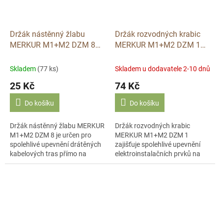
Držák nástěnný žlabu
Držák rozvodných krabic
MERKUR M1+M2 DZM 8
MERKUR M1+M2 DZM 1
galvanický zinek Arkys
galvanický zinek Arkys
Skladem
(77 ks)
Skladem u dodavatele 2-10 dnů
25 Kč
74 Kč
Do košíku
Do košíku
Držák nástěnný žlabu MERKUR
Držák rozvodných krabic
M1+M2 DZM 8 je určen pro
MERKUR M1+M2 DZM 1
spolehlivé upevnění drátěných
zajišťuje spolehlivé upevnění
kabelových tras přímo na
elektroinstalačních prvků na
stěnu. Tento prvek s
drátěné žlaby. Díky provedení z
povrchovou úpravou
galvanického zinku nabízí tento
galvanický zinek zajišťuje...
výrobek od...