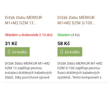
Držák žlabu MERKUR
Držák žlabu MERKUR
M1+M2 DZM 13
M1+M2 DZM 3/100
galvanický zinek Arkys
galvanický zinek Arkys
Skladem u dodavatele 2-10 dnů
Skladem
(4 ks)
31 Kč
58 Kč
Do košíku
Do košíku
Držák žlabu MERKUR M1+M2
Držák žlabu MERKUR M1+M2
DZM 13 zajišťuje pevnou
DZM 3/100 zajišťuje pevnou
instalaci drátěných kabelových
fixaci drátěných kabelových
žlabů. Díky povrchové úpravě
systémů. Tento komponent s
galvanický zinek je tento prvek
povrchovou úpravou
značky Arkys odolný vůči
galvanický zinek je určen pro
korozi....
spolehlivou instalaci...