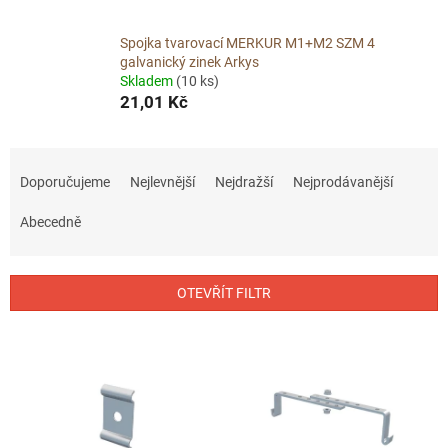
Spojka tvarovací MERKUR M1+M2 SZM 4
galvanický zinek Arkys
Skladem
(10 ks)
21,01 Kč
Ř
a
Doporučujeme
Nejlevnější
Nejdražší
Nejprodávanější
z
e
Abecedně
n
í
p
OTEVŘÍT FILTR
r
o
V
d
ý
u
p
k
i
t
s
ů