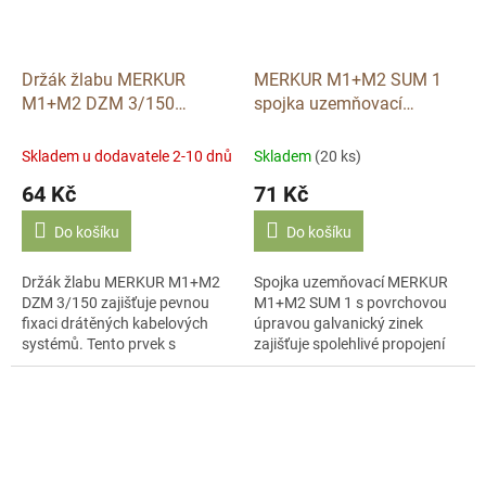
Držák žlabu MERKUR
MERKUR M1+M2 SUM 1
M1+M2 DZM 3/150
spojka uzemňovací
galvanický zinek Arkys
galvanický zinek ARK-
213070
Skladem u dodavatele 2-10 dnů
Skladem
(20 ks)
64 Kč
71 Kč
Do košíku
Do košíku
Držák žlabu MERKUR M1+M2
Spojka uzemňovací MERKUR
DZM 3/150 zajišťuje pevnou
M1+M2 SUM 1 s povrchovou
fixaci drátěných kabelových
úpravou galvanický zinek
systémů. Tento prvek s
zajišťuje spolehlivé propojení
povrchovou úpravou
drátěných kabelových žlabů.
galvanický zinek od společnosti
Tento instalační prvek s
Arkys je určen pro...
označením...