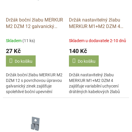
p
r
o
d
Držák boční žlabu MERKUR
Držák nastavitelný žlabu
u
M2 DZM 12 galvanický
MERKUR M1+M2 DZM 4
k
zinek Arkys
galvanický zinek Arkys
t
Skladem
(11 ks)
Skladem u dodavatele 2-10 dnů
ů
27 Kč
140 Kč
Do košíku
Do košíku
Držák boční žlabu MERKUR M2
Držák nastavitelný žlabu
DZM 12 s povrchovou úpravou
MERKUR M1+M2 DZM 4
galvanický zinek zajišťuje
zajišťuje variabilní uchycení
spolehlivé boční upevnění
drátěných kabelových žlabů
drátěných kabelových žlabů
Arkys. Tento prvek s
Arkys.
povrchovou úpravou
galvanický zinek umožňuje
přesné...