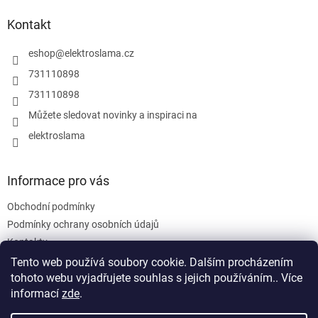
d
p
a
a
Kontakt
c
t
í
í
eshop
@
elektroslama.cz
p
r
731110898
v
731110898
k
y
Můžete sledovat novinky a inspiraci na
v
elektroslama
ý
p
i
s
Informace pro vás
u
Obchodní podmínky
Podmínky ochrany osobních údajů
Kontakty
Tento web používá soubory cookie. Dalším procházením
tohoto webu vyjadřujete souhlas s jejich používáním.. Více
informací
zde
.