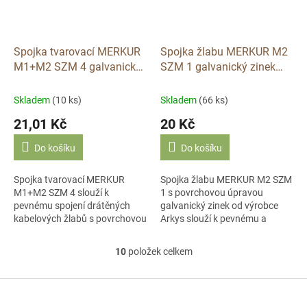
Spojka tvarovací MERKUR
Spojka žlabu MERKUR M2
M1+M2 SZM 4 galvanický
SZM 1 galvanický zinek
zinek Arkys
Arkys
Skladem
(10 ks)
Skladem
(66 ks)
21,01 Kč
20 Kč
Do košíku
Do košíku
Spojka tvarovací MERKUR
Spojka žlabu MERKUR M2 SZM
M1+M2 SZM 4 slouží k
1 s povrchovou úpravou
pevnému spojení drátěných
galvanický zinek od výrobce
kabelových žlabů s povrchovou
Arkys slouží k pevnému a
úpravou galvanický zinek.
spolehlivému propojení
Tento prvek od výrobce Arkys
drátěných kabelových žlabů.
10
položek celkem
O
zajišťuje stabilitu...
název: Spojka žlabu...
v
l
Z
á
á