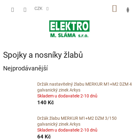
Přejít
NÁKUP
na
CZK
obsah
KOŠÍK
Spojky a nosníky žlabů
Nejprodávanější
Držák nastavitelný žlabu MERKUR M1+M2 DZM 4
galvanický zinek Arkys
Skladem u dodavatele 2-10 dnů
140 Kč
Držák žlabu MERKUR M1+M2 DZM 3/150
galvanický zinek Arkys
Skladem u dodavatele 2-10 dnů
64 Kč