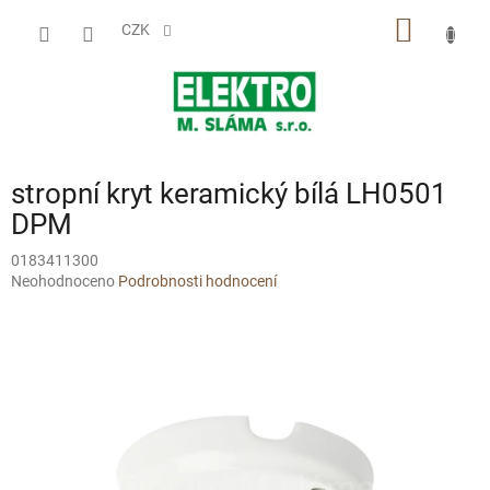
Přejít
NÁKUP
na
CZK
obsah
KOŠÍK
stropní kryt keramický bílá LH0501
DPM
0183411300
Průměrné
Neohodnoceno
Podrobnosti hodnocení
hodnocení
produktu
je
0,0
z
5
hvězdiček.