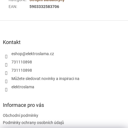
EAN
:
5903332583706
Z
á
p
a
Kontakt
t
í
eshop
@
elektroslama.cz
731110898
731110898
Můžete sledovat novinky a inspiraci na
elektroslama
Informace pro vás
Obchodní podmínky
Podmínky ochrany osobních údajů