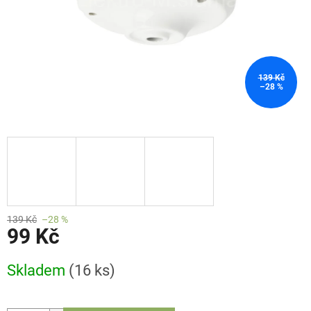
139 Kč
–28 %
139 Kč
–28 %
99 Kč
Měrná
Skladem
(16 ks)
cena: