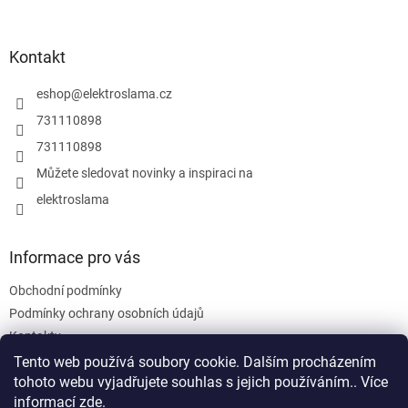
á
p
a
Kontakt
t
í
eshop
@
elektroslama.cz
731110898
731110898
Můžete sledovat novinky a inspiraci na
elektroslama
Informace pro vás
Obchodní podmínky
Podmínky ochrany osobních údajů
Kontakty
Tento web používá soubory cookie. Dalším procházením
tohoto webu vyjadřujete souhlas s jejich používáním.. Více
informací
zde
.