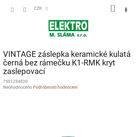
Přejít
NÁKUP
na
CZK
obsah
KOŠÍK
VINTAGE záslepka keramické kulatá
černá bez rámečku K1-RMK kryt
zaslepovací
7501234020
Průměrné
Neohodnoceno
Podrobnosti hodnocení
hodnocení
produktu
je
0,0
z
5
hvězdiček.