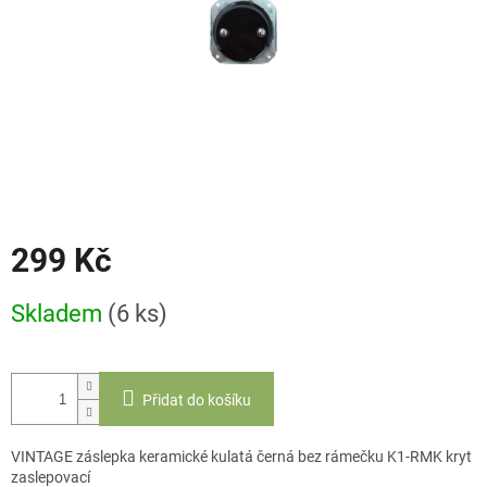
299 Kč
Měrná
Skladem
(6 ks)
cena:
Přidat do košíku
VINTAGE záslepka keramické kulatá černá bez rámečku K1-RMK kryt
zaslepovací