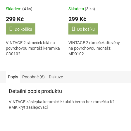
CD0102
montáž MD0102
Skladem
(4 ks)
Skladem
(3 ks)
299 Kč
299 Kč
Do košíku
Do košíku
VINTAGE 2 rámeček bílá na
VINTAGE 2 rámeček dřevěný
povrchovou montáž keramika
na povrchovou montáž
CD0102
MD0102
Popis
Podobné (6)
Diskuze
Detailní popis produktu
VINTAGE záslepka keramické kulatá černá bez rámečku K1-
RMK kryt zaslepovací
Z