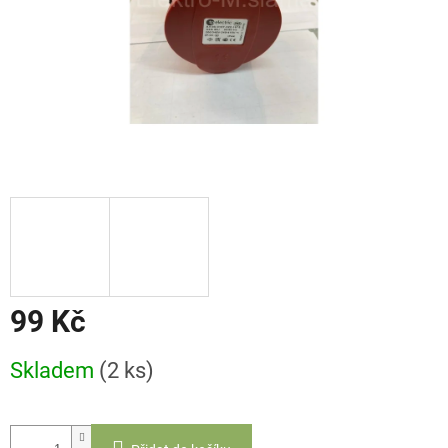
99 Kč
Měrná
Skladem
(2 ks)
cena: