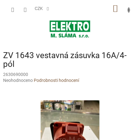
Přejít
NÁKUP
na
CZK
obsah
KOŠÍK
ZV 1643 vestavná zásuvka 16A/4-
pól
2630690000
Průměrné
Neohodnoceno
Podrobnosti hodnocení
hodnocení
produktu
je
0,0
z
5
hvězdiček.