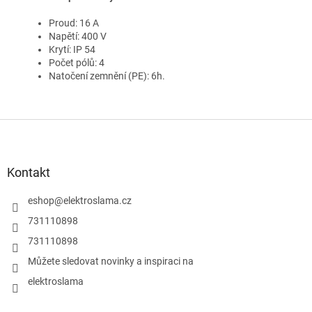
Proud: 16 A
Napětí: 400 V
Krytí: IP 54
Počet pólů: 4
Natočení zemnění (PE): 6h.
Z
á
p
a
Kontakt
t
í
eshop
@
elektroslama.cz
731110898
731110898
Můžete sledovat novinky a inspiraci na
elektroslama