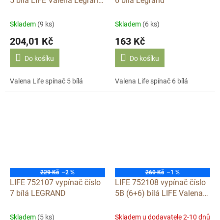
5 bílá LIFE Valena Legrand
6 bílá Legrand
dvojitý
Skladem
(9 ks)
Skladem
(6 ks)
204,01 Kč
163 Kč
Do košíku
Do košíku
Valena Life spínač 5 bílá
Valena Life spínač 6 bílá
229 Kč
–2 %
260 Kč
–1 %
LIFE 752107 vypínač číslo
LIFE 752108 vypínač číslo
7 bílá LEGRAND
5B (6+6) bílá LIFE Valena
Legrand
Skladem
(5 ks)
Skladem u dodavatele 2-10 dnů