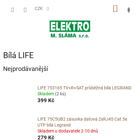
Přejít
NÁKUP
na
CZK
obsah
KOŠÍK
Bílá LIFE
Nejprodávanější
LIFE 753165 TV+R+SAT průběžná bílá LEGRAND
Skladem
(2 ks)
399 Kč
LIFE 75C5UB2 zásuvka datová 2xRJ45 Cat.5e
UTP bílá Legrand
Skladem u dodavatele 2-10 dnů
279 Kč