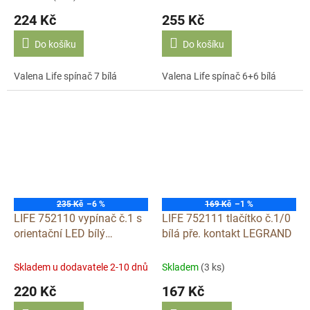
224 Kč
255 Kč
Do košíku
Do košíku
Valena Life spínač 7 bílá
Valena Life spínač 6+6 bílá
235 Kč
–6 %
169 Kč
–1 %
LIFE 752110 vypínač č.1 s
LIFE 752111 tlačítko č.1/0
orientační LED bílý
bílá pře. kontakt LEGRAND
LEGRAND
Skladem u dodavatele 2-10 dnů
Skladem
(3 ks)
220 Kč
167 Kč