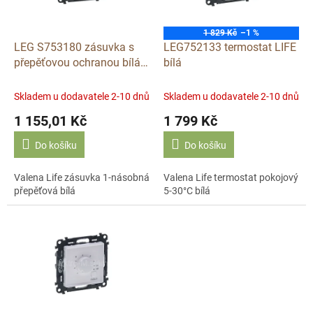
p
r
o
1 829 Kč
–1 %
d
LEG S753180 zásuvka s
LEG752133 termostat LIFE
u
přepěťovou ochranou bílá
bílá
k
LIFE
t
Skladem u dodavatele 2-10 dnů
Skladem u dodavatele 2-10 dnů
ů
1 155,01 Kč
1 799 Kč
Do košíku
Do košíku
Valena Life zásuvka 1-násobná
Valena Life termostat pokojový
přepěťová bílá
5-30°C bílá