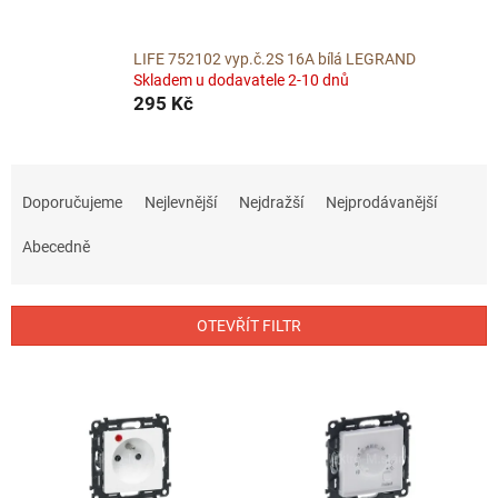
LIFE 752102 vyp.č.2S 16A bílá LEGRAND
Skladem u dodavatele 2-10 dnů
295 Kč
Ř
a
Doporučujeme
Nejlevnější
Nejdražší
Nejprodávanější
z
e
Abecedně
n
í
p
OTEVŘÍT FILTR
r
o
V
d
ý
u
p
k
i
t
s
ů