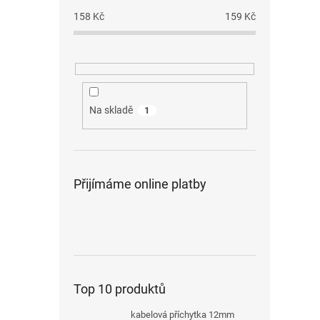
158
Kč
159
Kč
Na skladě
1
Přijímáme online platby
Top 10 produktů
kabelová příchytka 12mm