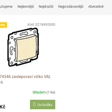
učujeme
Nejlevnější
Nejdražší
Nejprodávanější
Abecedně
Kód:
0274992000
odej
4346 zaslepovací víčko VAL
vá
Skladem
(1 ks)
Do košíku
 Kč