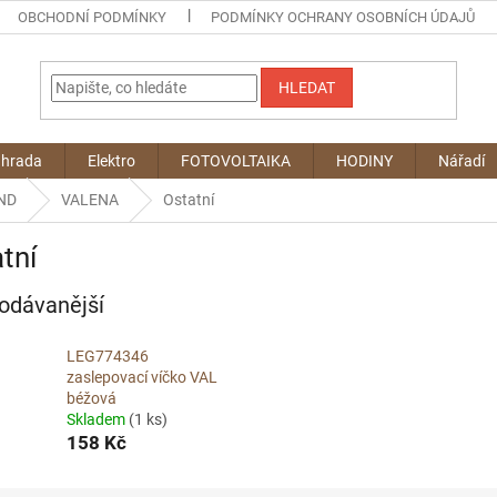
OBCHODNÍ PODMÍNKY
PODMÍNKY OCHRANY OSOBNÍCH ÚDAJŮ
HLEDAT
ahrada
Elektro
FOTOVOLTAIKA
HODINY
Nářadí
ND
VALENA
Ostatní
tní
odávanější
LEG774346
zaslepovací víčko VAL
béžová
Skladem
(1 ks)
158 Kč