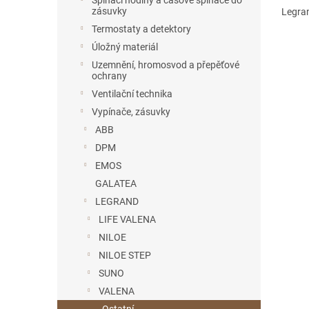
Spínací hodiny a časové spínače do
zásuvky
Legra
Termostaty a detektory
Úložný materiál
Uzemnění, hromosvod a přepěťové
ochrany
Ventilační technika
Vypínače, zásuvky
ABB
DPM
EMOS
GALATEA
LEGRAND
LIFE VALENA
NILOE
NILOE STEP
SUNO
VALENA