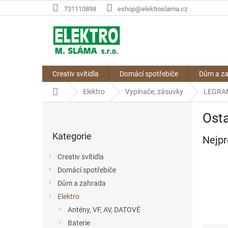
Přejít
731110898
eshop@elektroslama.cz
na
obsah
Creativ svítidla
Domácí spotřebiče
Dům a z
Domů
Elektro
Vypínače, zásuvky
LEGRA
P
Osta
o
Přeskočit
s
Kategorie
kategorie
Nejpr
t
r
Creativ svítidla
a
Domácí spotřebiče
n
Dům a zahrada
n
í
Elektro
p
Antény, VF, AV, DATOVÉ
a
Baterie