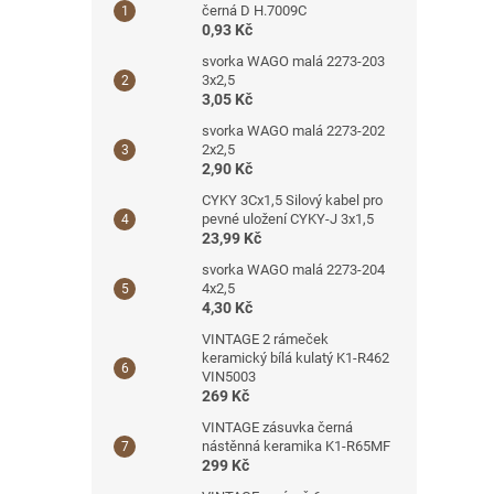
černá D H.7009C
0,93 Kč
svorka WAGO malá 2273-203
3x2,5
3,05 Kč
svorka WAGO malá 2273-202
2x2,5
2,90 Kč
CYKY 3Cx1,5 Silový kabel pro
pevné uložení CYKY-J 3x1,5
23,99 Kč
svorka WAGO malá 2273-204
4x2,5
4,30 Kč
VINTAGE 2 rámeček
keramický bílá kulatý K1-R462
VIN5003
269 Kč
VINTAGE zásuvka černá
nástěnná keramika K1-R65MF
299 Kč