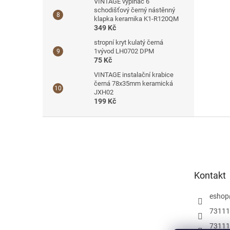
VINTAGE vypínač 6
schodišťový černý nástěnný
klapka keramika K1-R120QM
349 Kč
stropní kryt kulatý černá
1vývod LH0702 DPM
75 Kč
VINTAGE instalační krabice
černá 78x35mm keramická
JXH02
199 Kč
Z
á
p
a
t
Kontakt
í
eshop
73111
73111