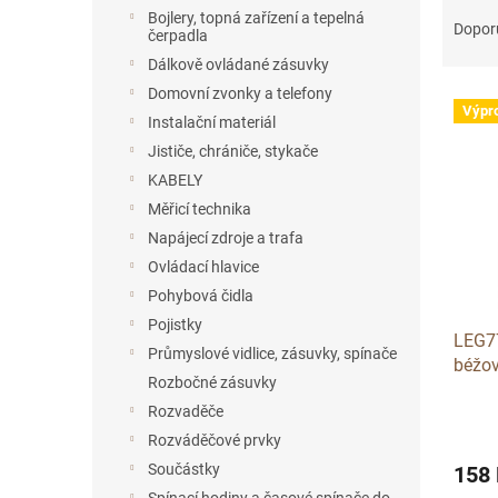
Ř
n
Bojlery, topná zařízení a tepelná
a
e
Dopor
čerpadla
z
l
Dálkově ovládané zásuvky
e
Domovní zvonky a telefony
V
n
Výpr
ý
í
Instalační materiál
p
p
Jističe, chrániče, stykače
i
r
KABELY
s
o
Měřicí technika
p
d
Napájecí zdroje a trafa
r
u
o
Ovládací hlavice
k
d
t
Pohybová čidla
u
ů
Pojistky
LEG77
k
Průmyslové vidlice, zásuvky, spínače
béžo
t
Rozbočné zásuvky
ů
Rozvaděče
Rozváděčové prvky
Součástky
158