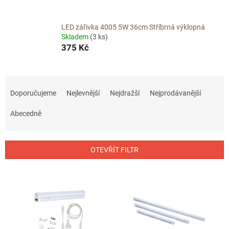
LED zářivka 4005 5W 36cm Stříbrná výklopná
Skladem
(3 ks)
375 Kč
Ř
a
Doporučujeme
Nejlevnější
Nejdražší
Nejprodávanější
z
e
Abecedně
n
í
p
OTEVŘÍT FILTR
r
o
V
d
ý
u
p
k
i
t
s
ů