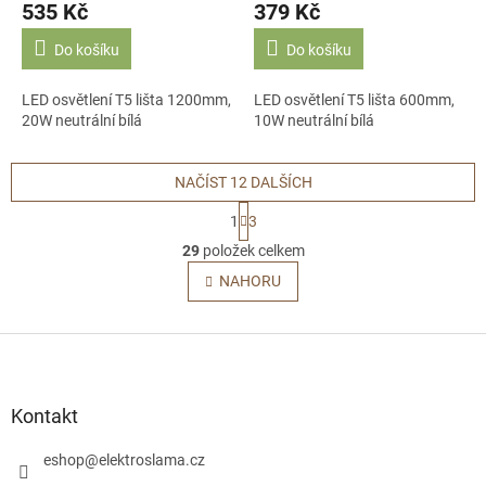
535 Kč
379 Kč
Do košíku
Do košíku
LED osvětlení T5 lišta 1200mm,
LED osvětlení T5 lišta 600mm,
20W neutrální bílá
10W neutrální bílá
NAČÍST 12 DALŠÍCH
S
1
3
t
O
r
29
položek celkem
v
á
l
NAHORU
n
á
k
o
d
v
Z
a
á
c
á
n
í
p
í
p
a
Kontakt
r
t
v
í
eshop
@
elektroslama.cz
k