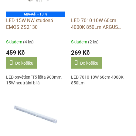
p
r
o
529 Kč
–13 %
d
LED 15W NW studená
LED 7010 10W 60cm
u
EMOS ZS2130
4000K 850Lm ARGUS
k
svítidlo pod linku
t
Skladem
(4 ks)
Skladem
(2 ks)
ů
459 Kč
269 Kč
Do košíku
Do košíku
LED osvětlení T5 lišta 900mm,
LED 7010 10W 60cm 4000K
15W neutrální bílá
850Lm