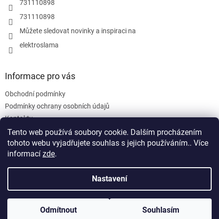
y
731110898
v
731110898
ý
p
Můžete sledovat novinky a inspiraci na
i
elektroslama
s
u
Informace pro vás
Obchodní podmínky
Podmínky ochrany osobních údajů
Kontakty
Tento web používá soubory cookie. Dalším procházením
tohoto webu vyjadřujete souhlas s jejich používáním.. Více
informací
zde
.
Nastavení
Vytvořil Shoptet
Odmítnout
Souhlasím
Copyright 2026
ELEKTRO-M.Sláma
. Všechna práva vyhrazena.