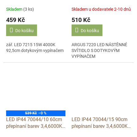
vypínačem
vypínačem
Skladem
(3 ks)
Skladem u dodavatele 2-10 dnů
459 Kč
510 Kč
Do košíku
Do košíku
zář. LED 7215 15W 4000K
ARGUS 7220 LED NÁSTĚNNÉ
92,5cm dotykovým vypínačem
SVÍTIDLO S DOTYKOVÝM
VYPÍNAČEM
539 Kč
–0 %
LED IP44 70044/10 60cm
LED IP44 70044/15 90cm
přepínaní barev 3,4,6000K
přepínaní barev 3,4,6000K
pod linku
pod linku