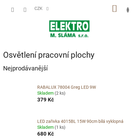
Přejít
NÁKUP
na
CZK
obsah
KOŠÍK
Osvětlení pracovní plochy
Nejprodávanější
RABALUX 78004 Greg LED 9W
Skladem
(2 ks)
379 Kč
LED zařivka 4015BL 15W 90cm bílá vyklopná
Skladem
(1 ks)
680 Kč