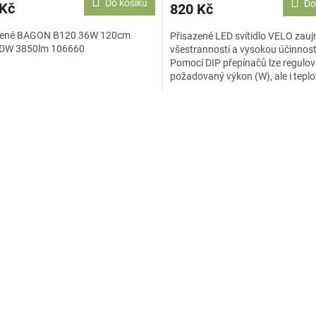
Do košíku
Do
 Kč
820 Kč
zené BAGON B120 36W 120cm
Přisazené LED svítidlo VELO zau
 DW 3850lm 106660
všestranností a vysokou účinnost
Pomocí DIP přepínačů lze regulov
požadovaný výkon (W), ale i teplo
chromatičnosti v...
O
v
l
á
d
a
c
í
p
r
v
k
y
v
ý
p