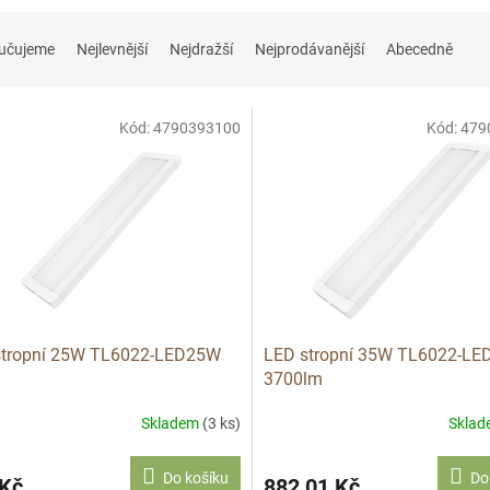
učujeme
Nejlevnější
Nejdražší
Nejprodávanější
Abecedně
Kód:
4790393100
Kód:
479
stropní 25W TL6022-LED25W
LED stropní 35W TL6022-L
3700lm
Skladem
(3 ks)
Skla
Do košíku
Do
 Kč
882,01 Kč