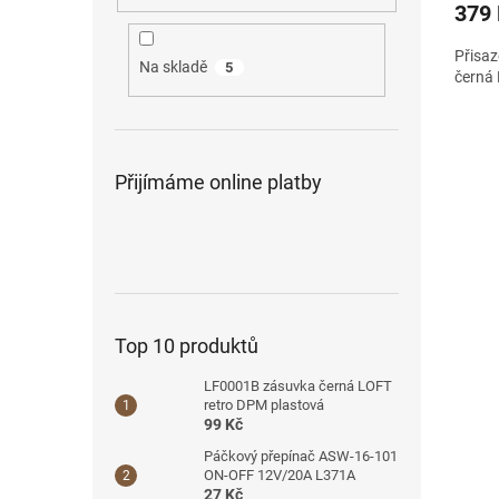
379
Přisa
Na skladě
5
černá
Přijímáme online platby
Top 10 produktů
LF0001B zásuvka černá LOFT
retro DPM plastová
99 Kč
Páčkový přepínač ASW-16-101
ON-OFF 12V/20A L371A
27 Kč