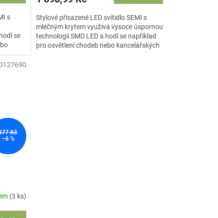
MI s
Stylové přisazené LED svítidlo SEMI s
mléčným krytem využívá vysoce úspornou
hodí se
technologii SMD LED a hodí se například
ebo
pro osvětlení chodeb nebo kancelářských
..
prostor. Životnost...
0127690
877 Kč
–6 %
dem
(3 ks)