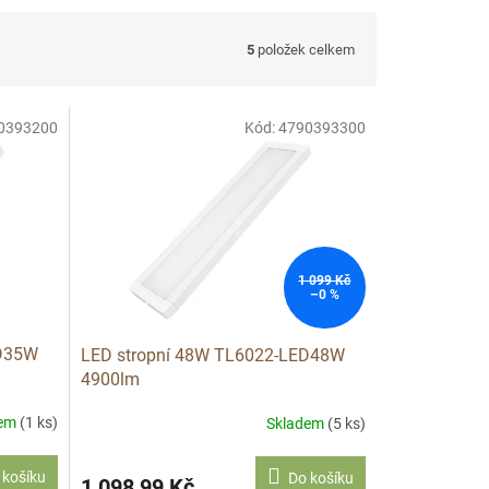
5
položek celkem
0393200
Kód:
4790393300
1 099 Kč
–0 %
ED35W
LED stropní 48W TL6022-LED48W
4900lm
dem
(1 ks)
Skladem
(5 ks)
 košíku
Do košíku
1 098,99 Kč