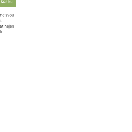
 košíku
jme svou
í.
at nejen
tu