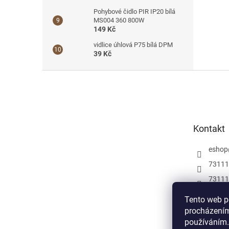
Pohybové čidlo PIR IP20 bílá
MS004 360 800W
149 Kč
vidlice úhlová P75 bílá DPM
39 Kč
Z
á
p
a
t
Kontakt
í
eshop
73111
73111
Můžete
Tento web p
a insp
procházením
elektr
používáním.