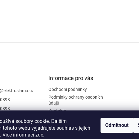
Informace pro vás
Obchodní podmínky
@
elektroslama.cz
Podmínky ochrany osobních
0898
údajů
0898
Kontakty
 sledovat novinky
oužívá soubory cookie. Dalším
iraci na
Odmítnout
 tohoto webu vyjadřujete souhlas s jejich
oslama
. Více informací
zde
.