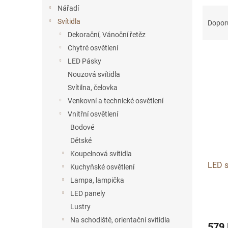
n
Nářadí
Ř
e
a
Svítidla
l
Dopor
z
Dekorační, Vánoční řetěz
e
Chytré osvětlení
V
n
LED Pásky
ý
í
Nouzová svítidla
p
p
i
r
Svítilna, čelovka
s
o
Venkovní a technické osvětlení
p
d
Vnitřní osvětlení
r
u
Bodové
o
k
Dětské
d
t
Koupelnová svítidla
u
ů
LED 
k
Kuchyňské osvětlení
t
Lampa, lampička
ů
LED panely
Lustry
Na schodiště, orientační svítidla
579