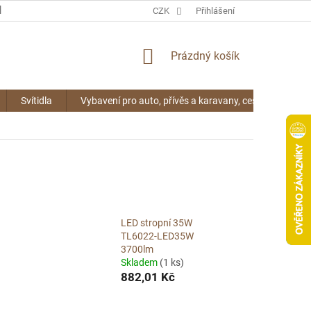
KONTAKTY
CZK
Přihlášení
NÁKUPNÍ
Prázdný košík
KOŠÍK
Svítidla
Vybavení pro auto, přívěs a karavany, cestování
LED stropní 35W
TL6022-LED35W
3700lm
Skladem
(1 ks)
882,01 Kč