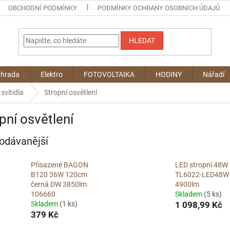
OBCHODNÍ PODMÍNKY
PODMÍNKY OCHRANY OSOBNÍCH ÚDAJŮ
HLEDAT
ahrada
Elektro
FOTOVOLTAIKA
HODINY
Nářadí
svítidla
Stropní osvětlení
pní osvětlení
odávanější
Přisazené BAGON
LED stropní 48W
B120 36W 120cm
TL6022-LED48W
černá DW 3850lm
4900lm
106660
Skladem
(5 ks)
Skladem
(1 ks)
1 098,99 Kč
379 Kč