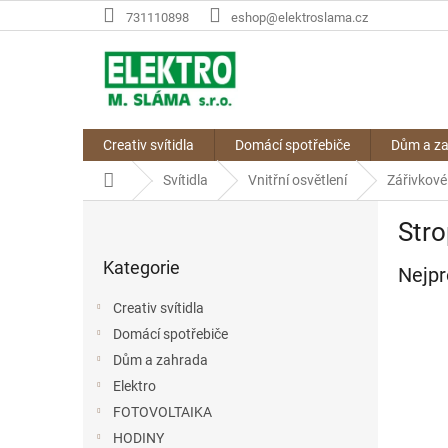
Přejít
731110898
eshop@elektroslama.cz
na
obsah
Creativ svítidla
Domácí spotřebiče
Dům a z
Domů
Svítidla
Vnitřní osvětlení
Zářivkové 
P
Stro
o
Přeskočit
s
Kategorie
kategorie
Nejpr
t
r
Creativ svítidla
a
Domácí spotřebiče
n
Dům a zahrada
n
í
Elektro
p
FOTOVOLTAIKA
a
HODINY