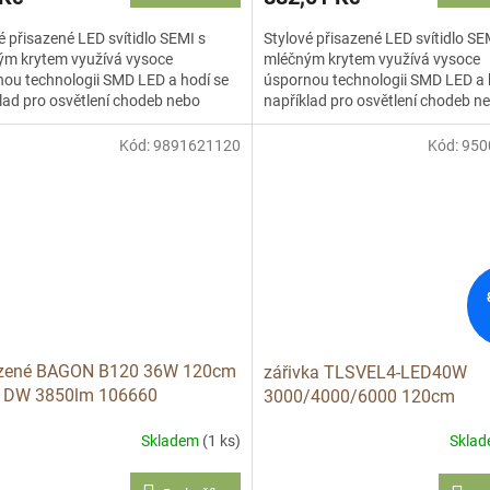
é přisazené LED svítidlo SEMI s
Stylové přisazené LED svítidlo SE
ým krytem využívá vysoce
mléčným krytem využívá vysoce
ou technologii SMD LED a hodí se
úspornou technologii SMD LED a 
lad pro osvětlení chodeb nebo
například pro osvětlení chodeb n
ářských prostor. Životnost...
kancelářských prostor. Životnost.
Kód:
9891621120
Kód:
950
azené BAGON B120 36W 120cm
zářivka TLSVEL4-LED40W
á DW 3850lm 106660
3000/4000/6000 120cm
Skladem
(1 ks)
Skla