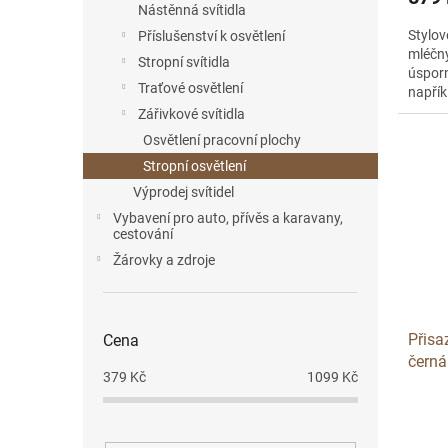
Nástěnná svítidla
Stylov
Příslušenství k osvětlení
mléčn
Stropní svítidla
úsporn
Traťové osvětlení
napřík
kancel
Zářivkové svítidla
Osvětlení pracovní plochy
Stropní osvětlení
Výprodej svítidel
Vybavení pro auto, přívěs a karavany,
cestování
Žárovky a zdroje
Přis
Cena
čern
379
Kč
1099
Kč