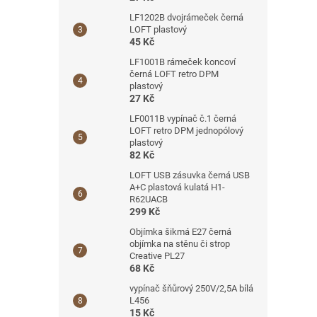
LF1202B dvojrámeček černá
LOFT plastový
45 Kč
LF1001B rámeček koncoví
černá LOFT retro DPM
plastový
27 Kč
LF0011B vypínač č.1 černá
LOFT retro DPM jednopólový
plastový
82 Kč
LOFT USB zásuvka černá USB
A+C plastová kulatá H1-
R62UACB
299 Kč
Objímka šikmá E27 černá
objímka na stěnu či strop
Creative PL27
68 Kč
vypínač šňůrový 250V/2,5A bílá
L456
15 Kč