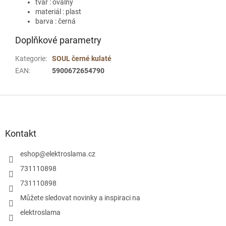
tvar : oválný
materiál : plast
barva : černá
Doplňkové parametry
Kategorie
:
SOUL černé kulaté
EAN
:
5900672654790
Z
á
p
a
Kontakt
t
í
eshop
@
elektroslama.cz
731110898
731110898
Můžete sledovat novinky a inspiraci na
elektroslama