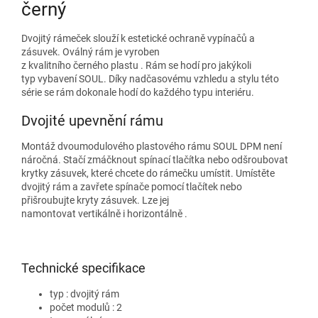
černý
Dvojitý rámeček slouží k estetické ochraně vypínačů a
zásuvek. Oválný rám je vyroben
z kvalitního černého plastu . Rám se hodí pro jakýkoli
typ vybavení SOUL. Díky nadčasovému vzhledu a stylu této
série se rám dokonale hodí do každého typu interiéru.
Dvojité upevnění rámu
Montáž dvoumodulového plastového rámu SOUL DPM není
náročná. Stačí zmáčknout spínací tlačítka nebo odšroubovat
krytky zásuvek, které chcete do rámečku umístit. Umístěte
dvojitý rám a zavřete spínače pomocí tlačítek nebo
přišroubujte kryty zásuvek. Lze jej
namontovat vertikálně i horizontálně .
Technické specifikace
typ : dvojitý rám
počet modulů : 2