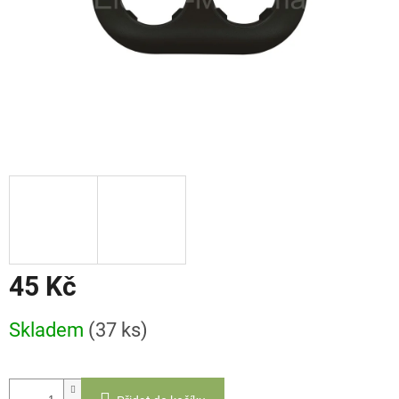
45 Kč
Měrná
Skladem
(37 ks)
cena: