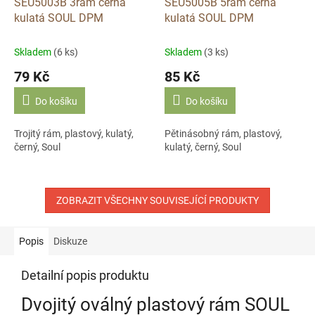
SEU5003B 3rám černá
SEU5005B 5rám černá
kulatá SOUL DPM
kulatá SOUL DPM
Skladem
(6 ks)
Skladem
(3 ks)
79 Kč
85 Kč
Do košíku
Do košíku
Trojitý rám, plastový, kulatý,
Pětinásobný rám, plastový,
černý, Soul
kulatý, černý, Soul
ZOBRAZIT VŠECHNY SOUVISEJÍCÍ PRODUKTY
Popis
Diskuze
Detailní popis produktu
Dvojitý oválný plastový rám SOUL