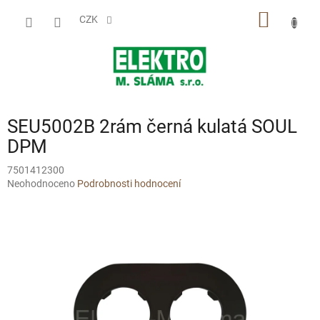
Přejít
NÁKUP
na
CZK
obsah
KOŠÍK
SEU5002B 2rám černá kulatá SOUL
DPM
7501412300
Průměrné
Neohodnoceno
Podrobnosti hodnocení
hodnocení
produktu
je
0,0
z
5
hvězdiček.