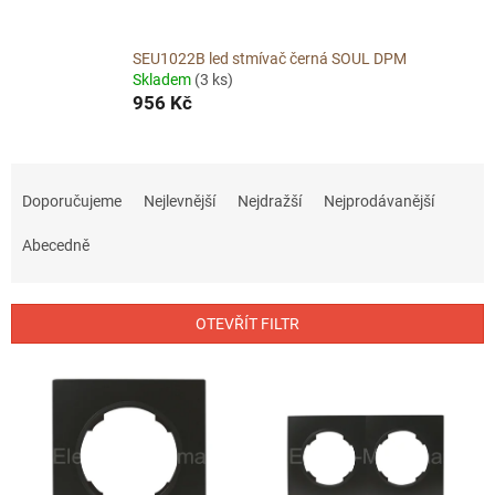
SEU1022B led stmívač černá SOUL DPM
Skladem
(3 ks)
956 Kč
Ř
a
Doporučujeme
Nejlevnější
Nejdražší
Nejprodávanější
z
e
Abecedně
n
í
p
OTEVŘÍT FILTR
r
o
V
d
ý
u
p
k
i
t
s
ů