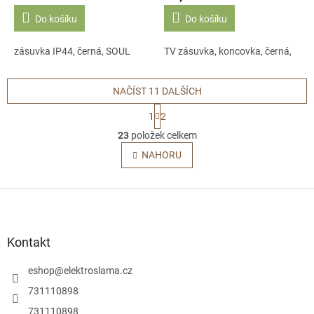
Do košíku
Do košíku
zásuvka IP44, černá, SOUL
TV zásuvka, koncovka, černá,
NAČÍST 11 DALŠÍCH
S
1
2
t
O
r
23
položek celkem
v
á
l
NAHORU
n
á
k
o
d
v
Z
a
á
c
á
n
í
p
í
p
a
Kontakt
r
t
v
í
eshop
@
elektroslama.cz
k
y
731110898
v
731110898