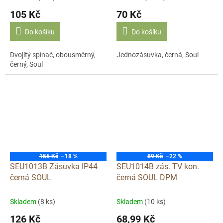
105 Kč
70 Kč
Do košíku
Do košíku
Dvojitý spínač, obousměrný,
Jednozásuvka, černá, Soul
černý, Soul
155 Kč
–18 %
89 Kč
–22 %
SEU1013B Zásuvka IP44
SEU1014B zás. TV kon.
černá SOUL
černá SOUL DPM
Skladem
(8 ks)
Skladem
(10 ks)
126 Kč
68,99 Kč