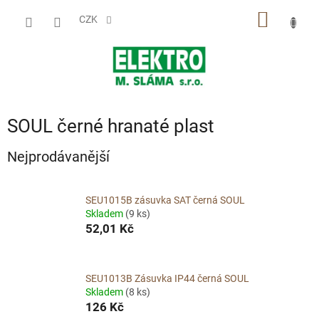
Přejít
NÁKUP
na
CZK
obsah
KOŠÍK
SOUL černé hranaté plast
Nejprodávanější
SEU1015B zásuvka SAT černá SOUL
Skladem
(9 ks)
52,01 Kč
SEU1013B Zásuvka IP44 černá SOUL
Skladem
(8 ks)
126 Kč