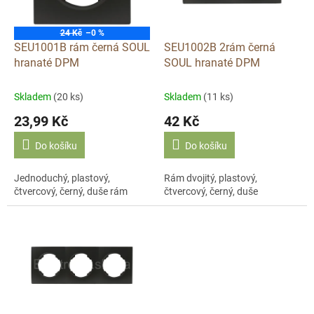
p
r
o
24 Kč
–0 %
d
SEU1001B rám černá SOUL
SEU1002B 2rám černá
u
hranaté DPM
SOUL hranaté DPM
k
t
Skladem
(20 ks)
Skladem
(11 ks)
ů
23,99 Kč
42 Kč
Do košíku
Do košíku
Jednoduchý, plastový,
Rám dvojitý, plastový,
čtvercový, černý, duše rám
čtvercový, černý, duše