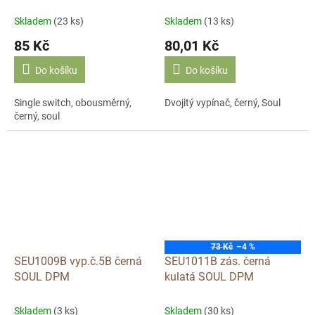
Skladem
(23 ks)
Skladem
(13 ks)
85 Kč
80,01 Kč
Do košíku
Do košíku
Single switch, obousměrný,
Dvojitý vypínač, černý, Soul
černý, soul
73 Kč
–4 %
SEU1009B vyp.č.5B černá
SEU1011B zás. černá
SOUL DPM
kulatá SOUL DPM
Skladem
(3 ks)
Skladem
(30 ks)