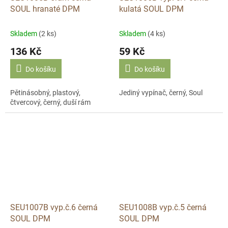
SOUL hranaté DPM
kulatá SOUL DPM
Skladem
(2 ks)
Skladem
(4 ks)
136 Kč
59 Kč
Do košíku
Do košíku
Pětinásobný, plastový,
Jediný vypínač, černý, Soul
čtvercový, černý, duší rám
SEU1007B vyp.č.6 černá
SEU1008B vyp.č.5 černá
SOUL DPM
SOUL DPM