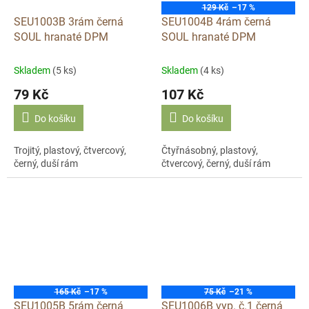
129 Kč
–17 %
SEU1003B 3rám černá
SEU1004B 4rám černá
SOUL hranaté DPM
SOUL hranaté DPM
Skladem
(5 ks)
Skladem
(4 ks)
79 Kč
107 Kč
Do košíku
Do košíku
Trojitý, plastový, čtvercový,
Čtyřnásobný, plastový,
černý, duší rám
čtvercový, černý, duší rám
165 Kč
–17 %
75 Kč
–21 %
SEU1005B 5rám černá
SEU1006B vyp. č.1 černá