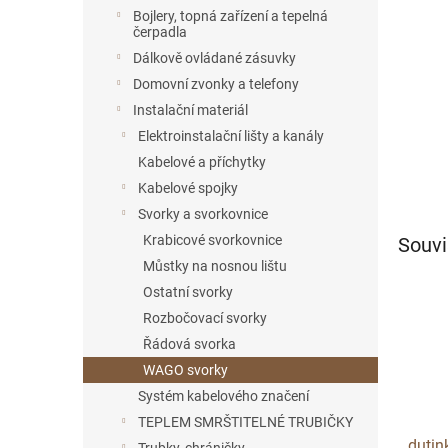
n
Bojlery, topná zařízení a tepelná
e
čerpadla
l
Dálkově ovládané zásuvky
Domovní zvonky a telefony
Instalační materiál
Elektroinstalační lišty a kanály
Kabelové a příchytky
Kabelové spojky
Svorky a svorkovnice
Krabicové svorkovnice
Souvi
Můstky na nosnou lištu
Ostatní svorky
Rozbočovací svorky
Řádová svorka
WAGO svorky
Systém kabelového značení
TEPLEM SMRŠTITELNÉ TRUBIČKY
dutin