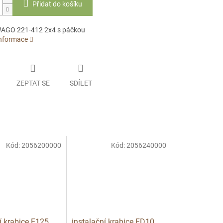
Přidat do košíku
WAGO 221-412 2x4 s páčkou
informace
ZEPTAT SE
SDÍLET
Kód:
2056200000
Kód:
2056240000
í krabice E125
instalační krabice FD10