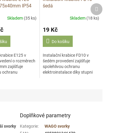
x75x40mm IP54
šedá
Další
produkt
IP54/75x37x40/E126
Skladem
(35 ks)
Skladem
(18 ks)
Kč
19 Kč
šíku
Do košíku
 krabice E125 v
Instalační krabice FD10 v
vedení o rozměrech
šedém provedení zajišťuje
mm zajišťuje
spolehlivou ochranu
u ochranu
elektroinstalace díky stupni
alace díky stupni
krytí IP54. S rozměry
 model: E125 (P-
75x37x40 mm je vhodná pro
: šedá...
montáž na omítku v interiéru...
Doplňkové parametry
ší svorky
Kategorie
:
WAGO svorky