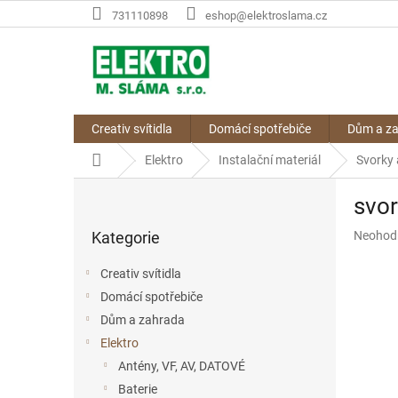
Přejít
731110898
eshop@elektroslama.cz
na
obsah
Creativ svítidla
Domácí spotřebiče
Dům a z
Domů
Elektro
Instalační materiál
Svorky 
P
svo
o
Přeskočit
s
Průměr
Kategorie
Neohod
kategorie
t
hodnoce
r
produkt
Creativ svítidla
a
je
Domácí spotřebiče
n
0,0
z
Dům a zahrada
n
5
í
Elektro
hvězdič
p
Antény, VF, AV, DATOVÉ
a
Baterie