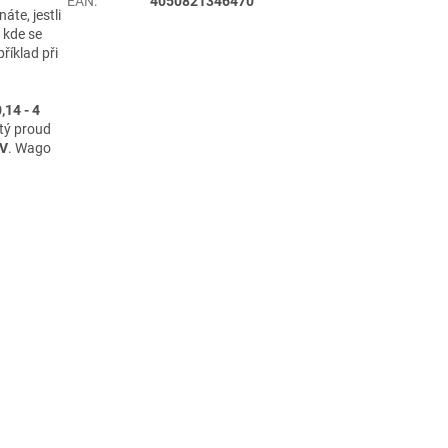
EAN
:
4050821346470
áte, jestli
 kde se
příklad při
,14 - 4
tý proud
 V
. Wago