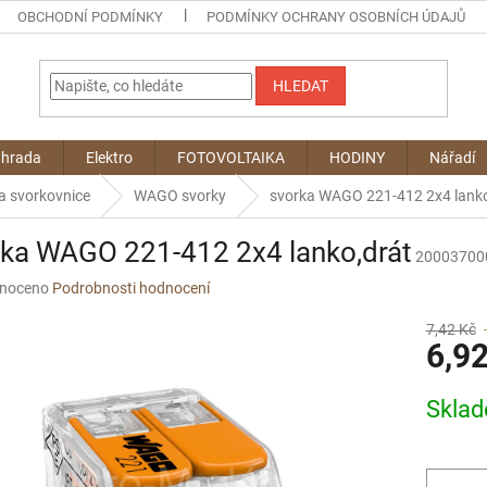
OBCHODNÍ PODMÍNKY
PODMÍNKY OCHRANY OSOBNÍCH ÚDAJŮ
HLEDAT
ahrada
Elektro
FOTOVOLTAIKA
HODINY
Nářadí
a svorkovnice
WAGO svorky
svorka WAGO 221-412 2x4 lanko
rka WAGO 221-412 2x4 lanko,drát
20003700
né
noceno
Podrobnosti hodnocení
ní
u
7,42 Kč
6,9
Měrná
Skla
cena:
ek.