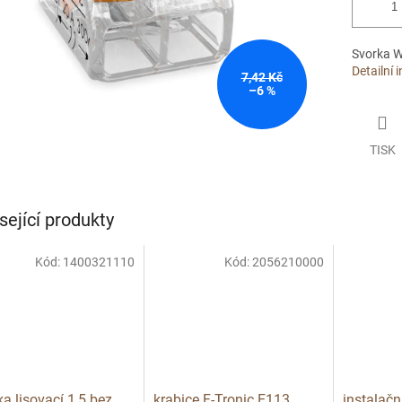
Svorka 
Detailní 
7,42 Kč
–6 %
TISK
sející produkty
Kód:
1400321110
Kód:
2056210000
ka lisovací 1,5 bez
krabice F-Tronic E113
instalačn