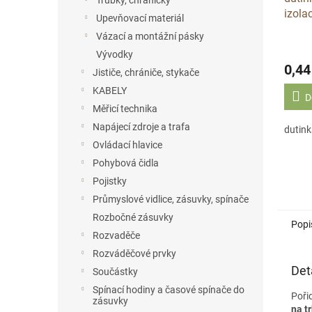
Trubky, chráničky
izola
Upevňovací materiál
Vázací a montážní pásky
Vývodky
0,44
Jističe, chrániče, stykače
KABELY
D
Měřicí technika
Napájecí zdroje a trafa
dutink
Ovládací hlavice
Pohybová čidla
Pojistky
Průmyslové vidlice, zásuvky, spínače
Rozbočné zásuvky
Popi
Rozvaděče
Rozváděčové prvky
Det
Součástky
Spínací hodiny a časové spínače do
Poři
zásuvky
na t