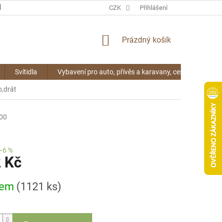
KONTAKTY
CZK
Přihlášení
NÁKUPNÍ
Prázdný košík
KOŠÍK
Svítidla
Vybavení pro auto, přívěs a karavany, cestování
,drát
00
–6 %
2 Kč
dem
(1121 ks)