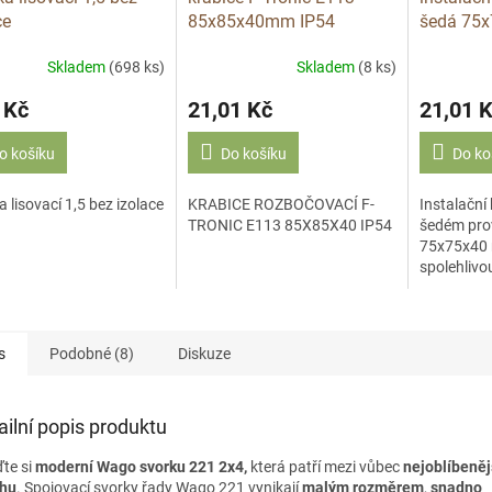
ce
85x85x40mm IP54
šedá 75
P-252
Skladem
(698 ks)
Skladem
(8 ks)
 Kč
21,01 Kč
21,01 
o košíku
Do košíku
Do ko
a lisovací 1,5 bez izolace
KRABICE ROZBOČOVACÍ F-
Instalační
TRONIC E113 85X85X40 IP54
šedém pro
75x75x40 
spolehlivo
elektroinst
krytí IP54.
252) barva
s
Podobné (8)
Diskuze
ailní popis produktu
ďte si
moderní Wago svorku 221 2x4,
která patří mezi vůbec
nejoblíbeněj
rhu
. Spojovací svorky řady Wago 221 vynikají
malým rozměrem
,
snadno