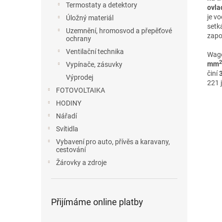
Termostaty a detektory
ovla
je v
Úložný materiál
setk
Uzemnění, hromosvod a přepěťové
zapo
ochrany
Ventilační technika
Wago
2
mm
Vypínače, zásuvky
činí
Výprodej
221 
FOTOVOLTAIKA
HODINY
Nářadí
Svítidla
Vybavení pro auto, přívěs a karavany,
cestování
Žárovky a zdroje
Přijímáme online platby