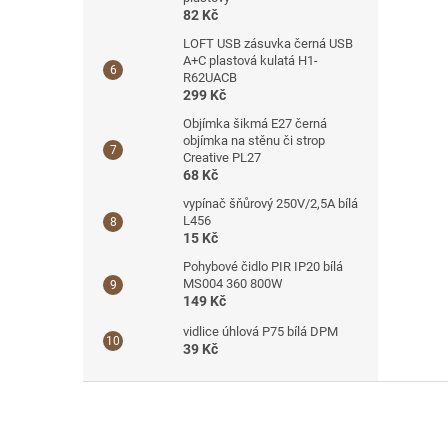
82 Kč
LOFT USB zásuvka černá USB
A+C plastová kulatá H1-
R62UACB
299 Kč
Objímka šikmá E27 černá
objímka na stěnu či strop
Creative PL27
68 Kč
vypínač šňůrový 250V/2,5A bílá
L456
15 Kč
Pohybové čidlo PIR IP20 bílá
MS004 360 800W
149 Kč
vidlice úhlová P75 bílá DPM
39 Kč
Z
á
p