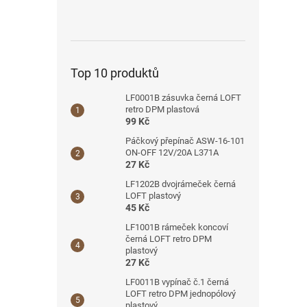
Top 10 produktů
LF0001B zásuvka černá LOFT
retro DPM plastová
99 Kč
Páčkový přepínač ASW-16-101
ON-OFF 12V/20A L371A
27 Kč
LF1202B dvojrámeček černá
LOFT plastový
45 Kč
LF1001B rámeček koncoví
černá LOFT retro DPM
plastový
27 Kč
LF0011B vypínač č.1 černá
LOFT retro DPM jednopólový
plastový