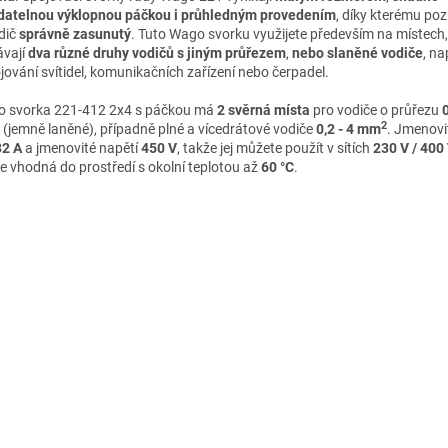
datelnou výklopnou páčkou i průhledným provedením
, díky kterému pozn
odič
správně zasunutý
. Tuto Wago svorku využijete především na místech,
ávají
dva různé druhy vodičů s jiným průřezem
,
nebo slaněné vodiče
, na
jování svítidel, komunikačních zařízení nebo čerpadel.
 svorka 221-412 2x4 s páčkou má
2 svěrná místa
pro vodiče o průřezu
0
2
(jemně laněné), případně plné a vícedrátové vodiče
0,2 - 4 mm
. Jmenovi
32 A
a jmenovité napětí
450 V
, takže jej můžete použít v sítích
230 V / 400
je vhodná do prostředí s okolní teplotou až
60 °C
.