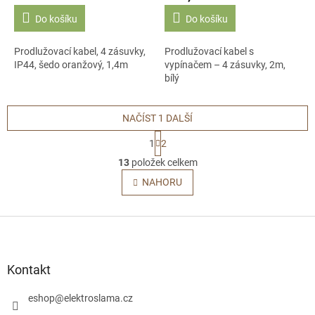
Do košíku
Do košíku
Prodlužovací kabel, 4 zásuvky,
Prodlužovací kabel s
IP44, šedo oranžový, 1,4m
vypínačem – 4 zásuvky, 2m,
bílý
NAČÍST 1 DALŠÍ
S
1
2
t
O
r
13
položek celkem
v
á
l
NAHORU
n
á
k
o
d
v
Z
a
á
c
á
n
í
p
í
p
a
Kontakt
r
t
v
í
eshop
@
elektroslama.cz
k