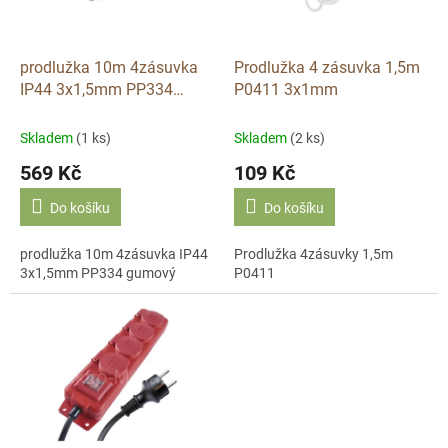
p
r
o
d
prodlužka 10m 4zásuvka
Prodlužka 4 zásuvka 1,5m
u
IP44 3x1,5mm PP334
P0411 3x1mm
k
gumový kabel
t
Skladem
(1 ks)
Skladem
(2 ks)
ů
569 Kč
109 Kč
Do košíku
Do košíku
prodlužka 10m 4zásuvka IP44
Prodlužka 4zásuvky 1,5m
3x1,5mm PP334 gumový
P0411