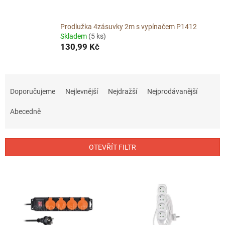
Prodlužka 4zásuvky 2m s vypínačem P1412
Skladem
(5 ks)
130,99 Kč
Ř
a
Doporučujeme
Nejlevnější
Nejdražší
Nejprodávanější
z
e
Abecedně
n
í
p
OTEVŘÍT FILTR
r
o
V
d
ý
u
p
k
i
t
s
ů