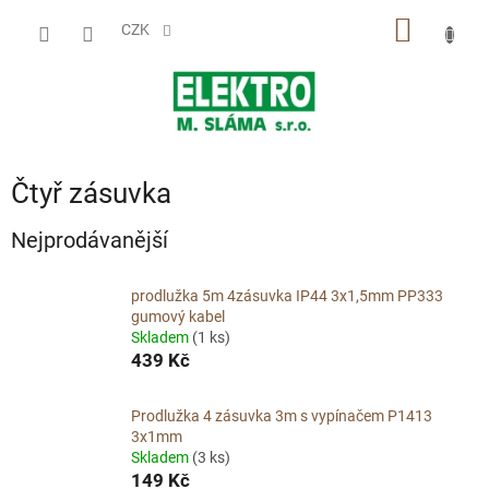
Přejít
NÁKUP
na
CZK
obsah
KOŠÍK
Čtyř zásuvka
Nejprodávanější
prodlužka 5m 4zásuvka IP44 3x1,5mm PP333
gumový kabel
Skladem
(1 ks)
439 Kč
Prodlužka 4 zásuvka 3m s vypínačem P1413
3x1mm
Skladem
(3 ks)
149 Kč