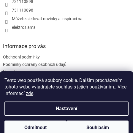
y
731110898
v
731110898
ý
p
Můžete sledovat novinky a inspiraci na
i
elektroslama
s
u
Informace pro vás
Obchodní podmínky
Podmínky ochrany osobních údajů
Kontakty
Tento web používá soubory cookie. Dalším procházením
tohoto webu vyjadřujete souhlas s jejich používáním.. Více
informací
zde
.
Nastavení
Vytvořil Shoptet
Odmítnout
Souhlasím
Copyright 2026
ELEKTRO-M.Sláma
. Všechna práva vyhrazena.